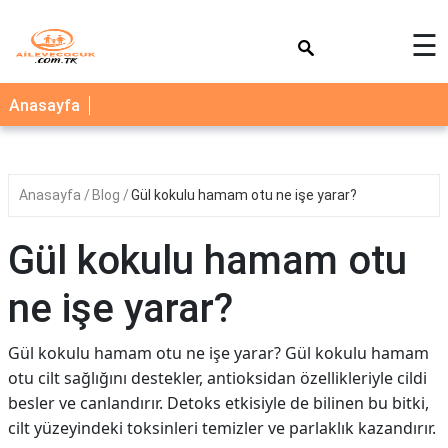
×
☰
AİLE
Anasayfa
ÇOCUK
BEBEK
Anasayfa
Blog
Gül kokulu hamam otu ne işe yarar?
SAĞLIK
NEDİR
Gül kokulu hamam otu
BLOG
ne işe yarar?
FAYDALI
BİLGİLER
Gül kokulu hamam otu ne işe yarar? Gül kokulu hamam
otu cilt sağlığını destekler, antioksidan özellikleriyle cildi
YEMEK
besler ve canlandırır. Detoks etkisiyle de bilinen bu bitki,
TARİFLERİ
cilt yüzeyindeki toksinleri temizler ve parlaklık kazandırır.