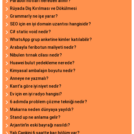
Parabol notları nereden alınır?
Rüyada Diş Kırılması ve Dökülmesi
Grammarly ne işe yarar?
SEO için en iyi domain uzantısı hangisidir?
C# static void nedir?
WhatsApp grup anketine kimler katılabilir?
Arabayla feribotun maliyeti nedir?
Nibulen tırnak cilası nedir?
Huawei bulut yedekleme nerede?
Kimyasal ambalajın boyutu nedir?
Anneye ne yazmalı?
Kant'a göre iyi niyet nedir?
Ev için en iyi radyo hangisi?
6 adımda problem çözme tekniği nedir?
Makarna neden dünyaya yayıldı?
Stand up ne anlama gelir?
Arjantin'in eski bayrağı nasıldı?
Yalı Capkini 6 saatte kaç bölüm var?