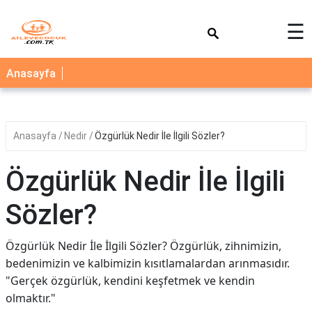
×
☰
AİLE
Anasayfa
ÇOCUK
BEBEK
Anasayfa
Nedir
Özgürlük Nedir İle İlgili Sözler?
SAĞLIK
NEDİR
Özgürlük Nedir İle İlgili
BLOG
Sözler?
FAYDALI
BİLGİLER
Özgürlük Nedir İle İlgili Sözler? Özgürlük, zihnimizin,
bedenimizin ve kalbimizin kısıtlamalardan arınmasıdır.
YEMEK
"Gerçek özgürlük, kendini keşfetmek ve kendin
TARİFLERİ
olmaktır."