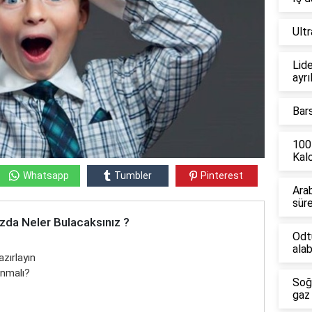
Ult
Lide
ayrı
Bar
100
Kalo
Whatsapp
Tumbler
Pinterest
Ara
sür
zda Neler Bulacaksınız ?
Odt
alab
zırlayın
anmalı?
Soğ
gaz 