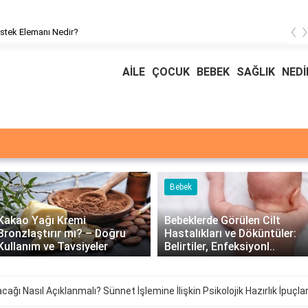
‹
Nmt Tedavisi Nedir?
AİLE
ÇOCUK
BEBEK
SAĞLIK
NEDİ
Bebek
Bebe
ı Kremi
Bebeklerde Görülen Cilt
Bebek
rır mı? – Doğru
Hastalıkları ve Döküntüler:
Neden
e Tavsiyeler
Belirtiler, Enfeksiyonl..
Faktö
ğı Nasıl Açıklanmalı? Sünnet İşlemine İlişkin Psikolojik Hazırlık İpuçlar