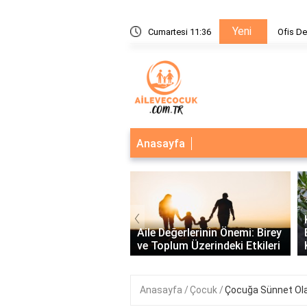
Yeni
Ofis Destek Elemanı Nedir?
Cumartesi 11:36
Anasayfa
‹
e İlişkiler:
Kakao Yağ
 ve Bağların
Aile Değerlerinin Önemi: Birey
Bronzlaştı
.
ve Toplum Üzerindeki Etkileri
Kullanım v
Anasayfa
Çocuk
Çocuğa Sünnet Olaca