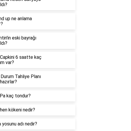
ldı?
nd up ne anlama
r?
ntin'in eski bayrağı
ldı?
 Capkini 6 saatte kaç
üm var?
 Durum Tahliye Planı
hazırlar?
Pa kaç tondur?
hen kökeni nedir?
 yosunu adı nedir?