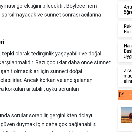
yması gerektiğini bilecektir. Böylece hem
Ant
öğre
i sarsılmayacak ve sünnet sonrası acılarına
Rek
Böl
ri
Han
Bas
k
tepki
olarak tedirginlik yaşayabilir ve doğal
Uyg
karşılanmalıdır. Bazı çocuklar daha önce sünnet
Zira
şahit olmadıkları için sünneti doğal
maçl
 olabilirler. Ancak korkan ve endişelenen
alın
 korkuları artabilir, uyku sorunları
P
ında sorular sorabilir, gerginlikten dolayı
 güven duymak için daha çok bağlanabilir.