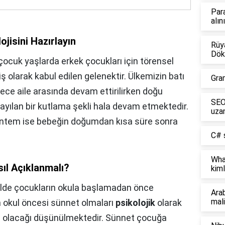
Par
alın
jisini Hazırlayın
Rüya
Dök
ocuk yaşlarda erkek çocukları için törensel
ş olarak kabul edilen gelenektir. Ülkemizin batı
Gra
dece aile arasında devam ettirilirken doğu
SEO 
ayılan bir kutlama şekli hala devam etmektedir.
uzan
öntem ise bebeğin doğumdan kısa süre sonra
C# s
Wha
ıl Açıklanmalı?
kiml
lde çocukların okula başlamadan önce
Ara
mali
n okul öncesi sünnet olmaları
psikolojik
olarak
 olacağı düşünülmektedir. Sünnet çocuğa