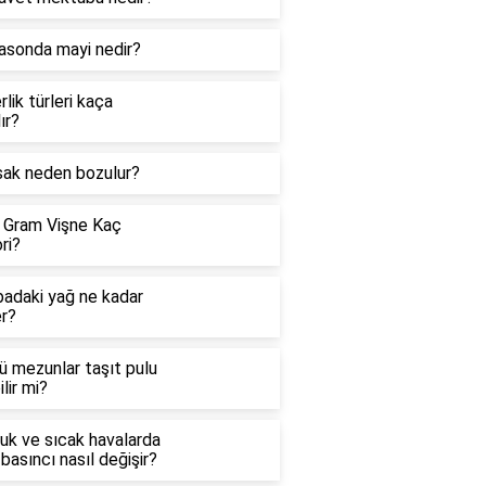
rasonda mayi nedir?
rlik türleri kaça
lır?
sak neden bozulur?
 Gram Vişne Kaç
ri?
badaki yağ ne kadar
er?
ü mezunlar taşıt pulu
ilir mi?
uk ve sıcak havalarda
basıncı nasıl değişir?