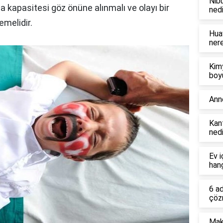
Nibu
ma kapasitesi göz önüne alınmalı ve olayı bir
nedi
emelidir.
Hua
ner
Kim
boy
Ann
Kant
nedi
Ev i
hang
6 a
çöz
Mak