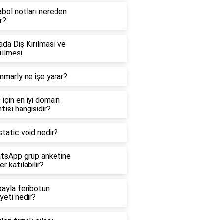
abol notları nereden
ır?
da Diş Kırılması ve
ülmesi
mmarly ne işe yarar?
için en iyi domain
tısı hangisidir?
tatic void nedir?
tsApp grup anketine
er katılabilir?
bayla feribotun
yeti nedir?