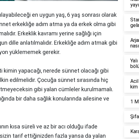
yayı
ılayabileceği en uygun yaş, 6 yaş sonrası olarak
Sta
nnet erkekliğe adım atma ya da erkek olma gibi
geli
alıdır. Erkeklik kavramı yerine sağlığı için
Arja
un dille anlatılmalıdır. Erkekliğe adım atmak gibi
nası
yon yüklememek gerekir.
Yalı
böl
ti kimin yapacağı, nerede sünnet olacağı gibi
lkin edilmelidir. Çocuğa sünnet sırasında hiç
Acil
kim 
tmeyeceksin gibi yalan cümleler kurulmamalı.
ında bir daha sağlık konularında ailesine ve
1 M
Şifa
ın kısa süreli ve az bir acı olduğu ifade
Kara
sizin tarif ettiğinizden fazla yansa da yalan