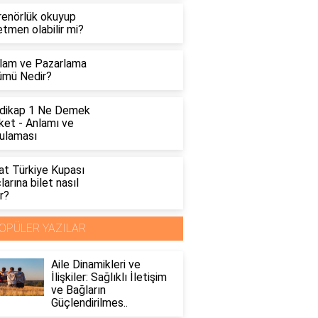
renörlük okuyup
tmen olabilir mi?
lam ve Pazarlama
ümü Nedir?
dikap 1 Ne Demek
ket - Anlamı ve
ulaması
at Türkiye Kupası
arına bilet nasıl
ır?
OPÜLER YAZILAR
Aile Dinamikleri ve
İlişkiler: Sağlıklı İletişim
ve Bağların
Güçlendirilmes..