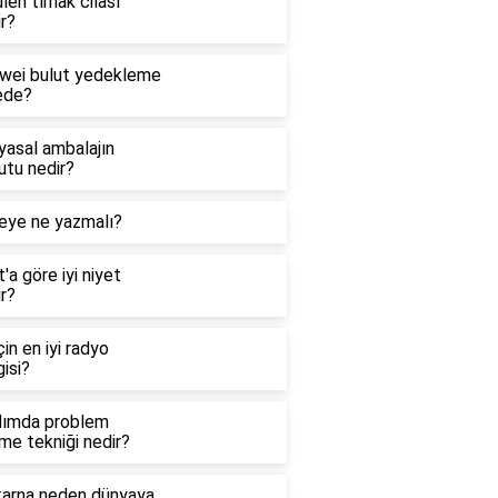
len tırnak cilası
r?
wei bulut yedekleme
ede?
yasal ambalajın
utu nedir?
eye ne yazmalı?
'a göre iyi niyet
r?
çin en iyi radyo
isi?
dımda problem
me tekniği nedir?
arna neden dünyaya