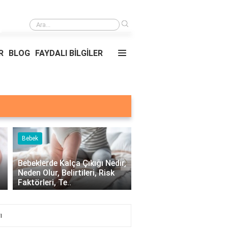
›
Yemekler ve nerede oldukları?
R
BLOG
FAYDALI BİLGİLER
k
Bebek
›
lerde Kalça Çıkığı Nedir,
Yeni Doğan Bebek Bakımında
 Olur, Belirtileri, Risk
Dikkat Edilmesi Gerekenler
rleri, Te..
Nelerdir?
ı