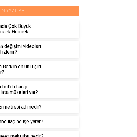
ON YAZILAR
ada Çok Büyük
mcek Görmek
n değişimi videoları
l izlenir?
n Berk'in en ünlü şiiri
r?
nbul'da hangi
lata müzeleri var?
i metresi adı nedir?
o ilaç ne işe yarar?
davet mektubu nedir?