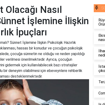
 Olacağı Nasıl
S
ünnet İşlemine İlişkin
Rüy
Örü
rlık İpuçları
Ekra
nası
lı? Sünnet İşlemine İlişkin Psikolojik Hazırlık
ıklanması, hassas bir konudur ve çocuğun psikolojik
İlha
kalede, çocuğa sünnetin ne olduğu ve neden yapıldığı
nedi
iler verilmesi önerilmektedir. Ayrıca, çocuğun
ni gidermek için kullanılabilecek bazı stratejiler
İsta
u bir deneyim olabilmesi için ebeveynlere rehberlik
çiko
laması desteklenmektedir.
Terz
Comb
Iş 