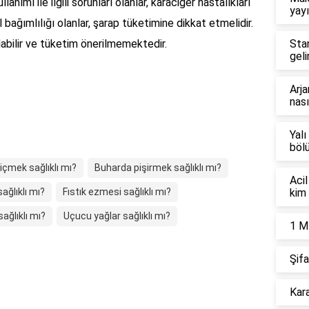
lanımı ile ilgili sorunları olanlar, karaciğer hastalıkları
yayı
ol bağımlılığı olanlar, şarap tüketimine dikkat etmelidir.
olabilir ve tüketim önerilmemektedir.
Sta
geli
Arja
nası
Yalı
böl
içmek sağlıklı mı?
Buharda pişirmek sağlıklı mı?
Acil
ağlıklı mı?
Fıstık ezmesi sağlıklı mı?
kim 
ağlıklı mı?
Uçucu yağlar sağlıklı mı?
1 M
Şifa
Kara