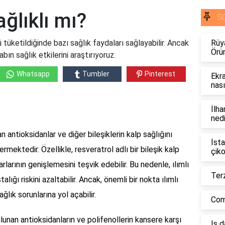
ğlıklı mı?
S
 tüketildiğinde bazı sağlık faydaları sağlayabilir. Ancak
Rüy
Örü
rabın sağlık etkilerini araştırıyoruz.
Whatsapp
Tumbler
Pinterest
Ekra
nası
İlha
nedi
 antioksidanlar ve diğer bileşiklerin kalp sağlığını
İsta
mektedir. Özellikle, resveratrol adlı bir bileşik kalp
çiko
arlarının genişlemesini teşvik edebilir. Bu nedenle, ılımlı
Terz
lığı riskini azaltabilir. Ancak, önemli bir nokta ılımlı
ağlık sorunlarına yol açabilir.
Comb
lunan antioksidanların ve polifenollerin kansere karşı
Iş 