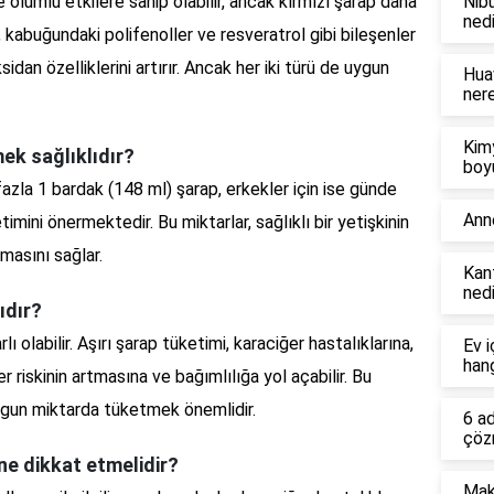
e olumlu etkilere sahip olabilir, ancak kırmızı şarap daha
Nibu
nedi
, kabuğundaki polifenoller ve resveratrol gibi bileşenler
idan özelliklerini artırır. Ancak her iki türü de uygun
Hua
ner
Kim
ek sağlıklıdır?
boy
fazla 1 bardak (148 ml) şarap, erkekler için ise günde
Ann
imini önermektedir. Bu miktarlar, sağlıklı bir yetişkinin
lmasını sağlar.
Kant
nedi
ıdır?
lı olabilir. Aşırı şarap tüketimi, karaciğer hastalıklarına,
Ev i
hang
 riskinin artmasına ve bağımlılığa yol açabilir. Bu
un miktarda tüketmek önemlidir.
6 a
çöz
ne dikkat etmelidir?
Mak