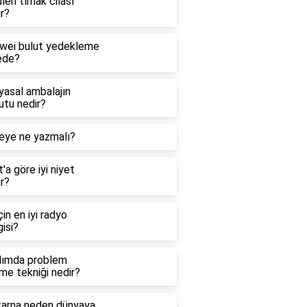
len tırnak cilası
r?
wei bulut yedekleme
ede?
yasal ambalajın
utu nedir?
eye ne yazmalı?
'a göre iyi niyet
r?
çin en iyi radyo
isi?
dımda problem
me tekniği nedir?
arna neden dünyaya