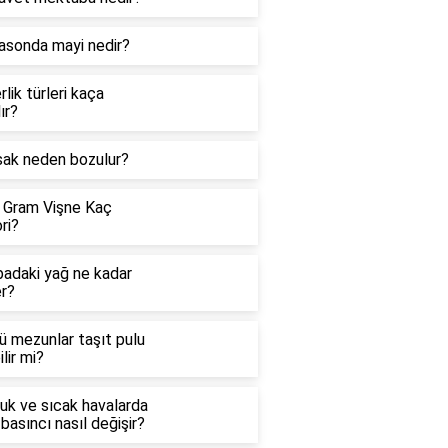
rasonda mayi nedir?
rlik türleri kaça
lır?
sak neden bozulur?
 Gram Vişne Kaç
ri?
badaki yağ ne kadar
er?
ü mezunlar taşıt pulu
ilir mi?
uk ve sıcak havalarda
basıncı nasıl değişir?