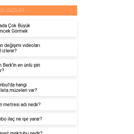
ON YAZILAR
ada Çok Büyük
mcek Görmek
n değişimi videoları
l izlenir?
n Berk'in en ünlü şiiri
r?
nbul'da hangi
lata müzeleri var?
i metresi adı nedir?
o ilaç ne işe yarar?
davet mektubu nedir?