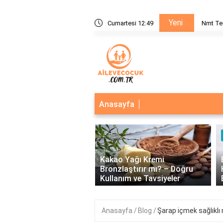
Yeni
nı Nedir?
Cumartesi 12:49
Nmt Te
Anasayfa
‹
Kakao Yağı Kremi
eğerlerinin Önemi: Birey
Bronzlaştırır mı? – Doğru
plum Üzerindeki Etkileri
Kullanım ve Tavsiyeler
Anasayfa
Blog
Şarap içmek sağlıklı