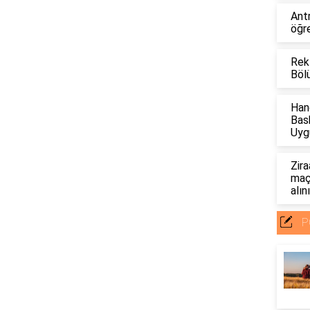
Ant
öğre
Rek
Böl
Han
Bas
Uyg
Zira
maçl
alın
P