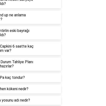
ldı?
nd up ne anlama
r?
ntin'in eski bayrağı
ldı?
 Capkini 6 saatte kaç
üm var?
 Durum Tahliye Planı
hazırlar?
Pa kaç tondur?
hen kökeni nedir?
 yosunu adı nedir?