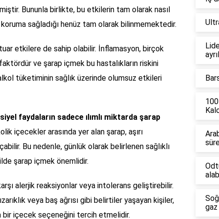
iştir. Bununla birlikte, bu etkilerin tam olarak nasıl
Ult
şı koruma sağladığı henüz tam olarak bilinmemektedir.
Lide
ar etkilere de sahip olabilir. İnflamasyon, birçok
ayrı
faktördür ve şarap içmek bu hastalıkların riskini
 alkol tüketiminin sağlık üzerinde olumsuz etkileri
Bar
100
Kalo
siyel faydaların sadece ılımlı miktarda şarap
olik içecekler arasında yer alan şarap, aşırı
Ara
sür
çabilir. Bu nedenle, günlük olarak belirlenen sağlıklı
kilde şarap içmek önemlidir.
Odt
alab
arşı alerjik reaksiyonlar veya intolerans geliştirebilir.
Soğ
arıklık veya baş ağrısı gibi belirtiler yaşayan kişiler,
gaz 
bir içecek seçeneğini tercih etmelidir.