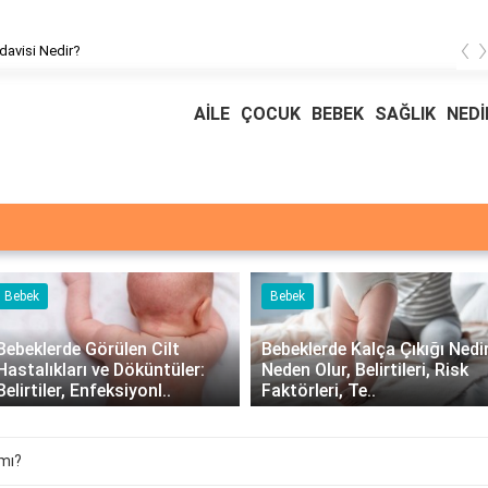
‹
davisi Nedir?
AİLE
ÇOCUK
BEBEK
SAĞLIK
NEDİ
Bebek
Bebek
Bebeklerde Görülen Cilt
Bebeklerde Kalça Çıkığı Nedir
Hastalıkları ve Döküntüler:
Neden Olur, Belirtileri, Risk
Belirtiler, Enfeksiyonl..
Faktörleri, Te..
 mı?