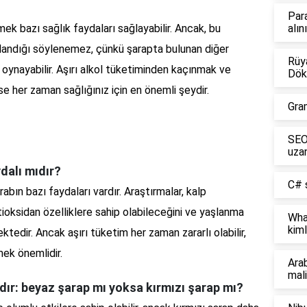
Par
mek bazı sağlık faydaları sağlayabilir. Ancak, bu
alın
andığı söylenemez, çünkü şarapta bulunan diğer
Rüya
l oynayabilir. Aşırı alkol tüketiminden kaçınmak ve
Dök
e her zaman sağlığınız için en önemli şeydir.
Gra
SEO 
uzan
ydalı mıdır?
C# s
rabın bazı faydaları vardır. Araştırmalar, kalp
antioksidan özelliklere sahip olabileceğini ve yaşlanma
Wha
kiml
tedir. Ancak aşırı tüketim her zaman zararlı olabilir,
mek önemlidir.
Ara
mali
ıdır: beyaz şarap mı yoksa kırmızı şarap mı?