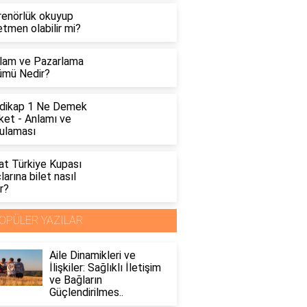
renörlük okuyup
tmen olabilir mi?
lam ve Pazarlama
ümü Nedir?
dikap 1 Ne Demek
ket - Anlamı ve
ulaması
at Türkiye Kupası
arına bilet nasıl
ır?
OPÜLER YAZILAR
Aile Dinamikleri ve
İlişkiler: Sağlıklı İletişim
ve Bağların
Güçlendirilmes..