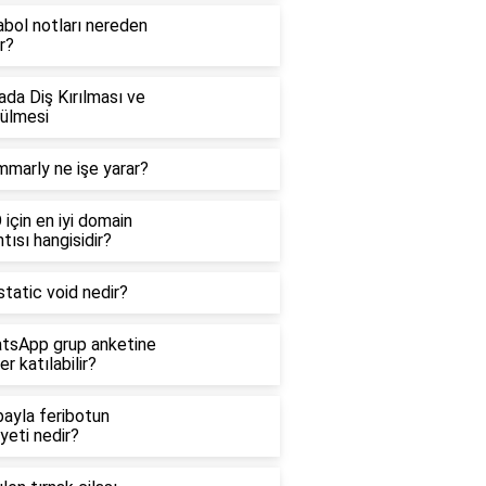
abol notları nereden
ır?
da Diş Kırılması ve
ülmesi
mmarly ne işe yarar?
için en iyi domain
tısı hangisidir?
tatic void nedir?
tsApp grup anketine
er katılabilir?
bayla feribotun
yeti nedir?