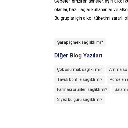
Gebeler, emziren anneler, aşırı alkol kul
olanlar, bazı ilaçlar kullananlar ve alk
Bu gruplar için alkol tüketimi zararlı 
Şarap içmek sağlıklı mı?
Diğer
Blog
Yazıları
Çok osurmak sağlıklı mı?
Arıtma su 
Tavuk bonfile sağlıklı mı?
Porselen s
Farmasi ürünleri sağlıklı mı?
Salam s
Siyez bulguru sağlıklı mı?