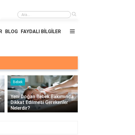
›
Yemekler ve nerede oldukları?
R
BLOG
FAYDALI BİLGİLER
Bebek
Çocuk
›
,
Yeni Doğan Bebek Bakımında
Dikkat Edilmesi Gerekenler
Çocuklarda Üst Solun
Nelerdir?
Yolu Hastalıkları Nelerd