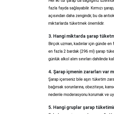
Her iki tür şarap da sağlığınız üzerind
fazla fayda sağlayabilir. Kırmızı şarap
açısından daha zengindir, bu da antioks
miktarlarda tüketmek önemlidir.
3. Hangi miktarda şarap tüketm
Birçok uzman, kadınlar için günde en 
en fazla 2 bardak (296 ml) şarap tüket
günlük alkol alım sınırları dahilinde ka
4. Şarap içmenin zararları var m
Şarap içerseniz bile aşırı tüketim zarar
bağırsak sorunlarına, obeziteye, kanser
nedenle moderasyonu korumak ve uyg
5. Hangi gruplar şarap tüketimi