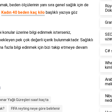
ak, beden ölçülerinin yanı sıra genel sağlık için de
Rüya
Dök
n
Kadın 40 beden kaç kilo
başlıklı yazıya göz
Gra
i konular üzerine bilgi edinmek isterseniz,
SEO 
uzan
bekleyen pek çok değerli içerik bulunmaktadır. Sağlıklı
a fazla bilgi edinmek için bizi takip etmeye devam
C# s
Wha
kiml
Ara
mali
ı
Nibu
pınar Yağlı Güreşleri saat kaçta
nedi
ak?
FIFA reyting neye göre belirlenir