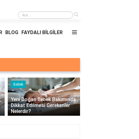
›
Yemekler ve nerede oldukları?
R
BLOG
FAYDALI BİLGİLER
Bebek
Çocuk
›
,
Yeni Doğan Bebek Bakımında
Dikkat Edilmesi Gerekenler
Çocuklarda Üst Solun
Nelerdir?
Yolu Hastalıkları Nelerd