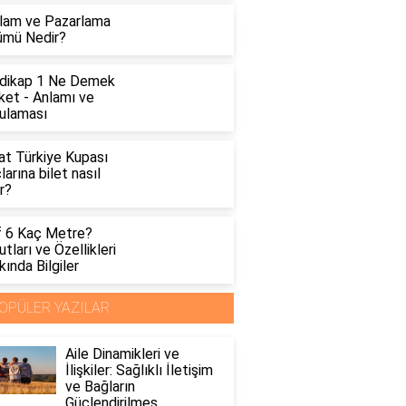
lam ve Pazarlama
ümü Nedir?
dikap 1 Ne Demek
ket - Anlamı ve
ulaması
at Türkiye Kupası
arına bilet nasıl
ır?
f 6 Kaç Metre?
tları ve Özellikleri
ında Bilgiler
OPÜLER YAZILAR
Aile Dinamikleri ve
İlişkiler: Sağlıklı İletişim
ve Bağların
Güçlendirilmes..