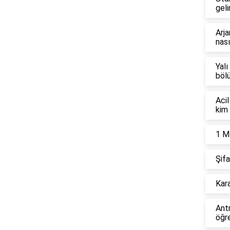
geli
Arja
nası
Yalı
böl
Acil
kim 
1 M
Şifa
Kara
Ant
öğre