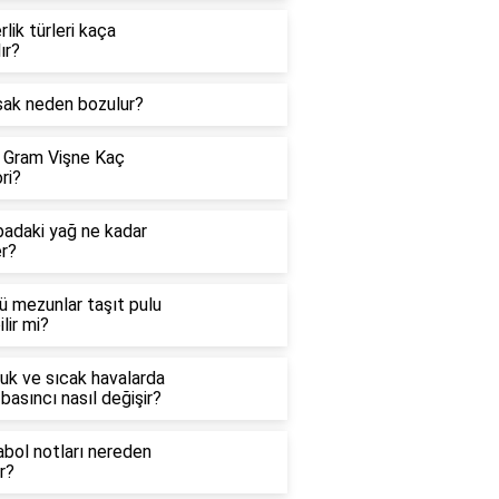
rlik türleri kaça
lır?
sak neden bozulur?
 Gram Vişne Kaç
ri?
badaki yağ ne kadar
er?
ü mezunlar taşıt pulu
ilir mi?
uk ve sıcak havalarda
basıncı nasıl değişir?
abol notları nereden
ır?