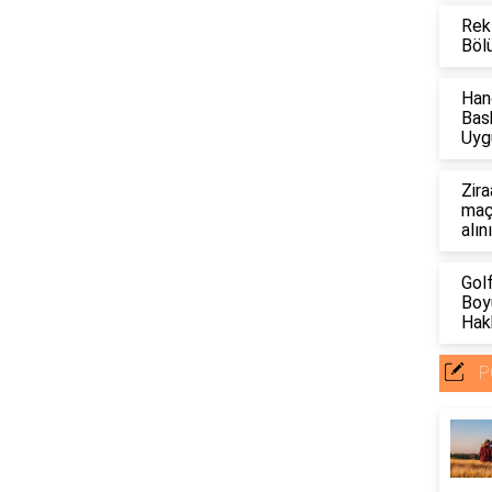
Rek
Böl
Han
Bas
Uyg
Zira
maçl
alın
Gol
Boyu
Hakk
P