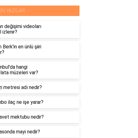
ON YAZILAR
n değişimi videoları
l izlenir?
n Berk'in en ünlü şiiri
r?
nbul'da hangi
lata müzeleri var?
i metresi adı nedir?
o ilaç ne işe yarar?
davet mektubu nedir?
rasonda mayi nedir?