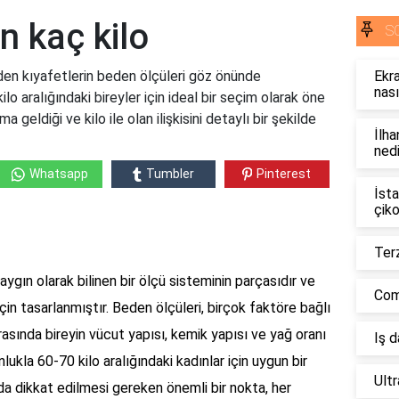
n kaç kilo
S
en kıyafetlerin beden ölçüleri göz önünde
Ekra
nası
lo aralığındaki bireyler için ideal bir seçim olarak öne
 geldiği ve kilo ile olan ilişkisini detaylı bir şekilde
İlha
nedi
Whatsapp
Tumbler
Pinterest
İsta
çiko
Terz
ygın olarak bilinen bir ölçü sisteminin parçasıdır ve
Comb
için tasarlanmıştır. Beden ölçüleri, birçok faktöre bağlı
arasında bireyin vücut yapısı, kemik yapısı ve yağ oranı
Iş 
kla 60-70 kilo aralığındaki kadınlar için uygun bir
Ult
ada dikkat edilmesi gereken önemli bir nokta, her