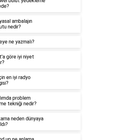
wei bulut yedekleme
ede?
yasal ambalajın
utu nedir?
eye ne yazmalı?
'a göre iyi niyet
r?
çin en iyi radyo
isi?
dımda problem
me tekniği nedir?
arna neden dünyaya
ldı?
nd up ne anlama