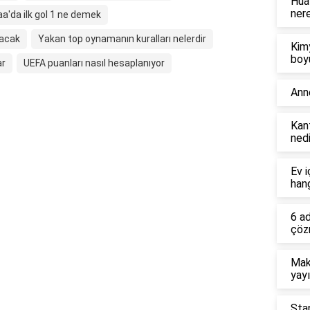
Hua
ner
aa'da ilk gol 1 ne demek
nacak
Yakan top oynamanın kuralları nelerdir
Kim
boy
ar
UEFA puanları nasıl hesaplanıyor
Ann
Kant
nedi
Ev i
hang
6 a
çöz
Mak
yayı
Sta