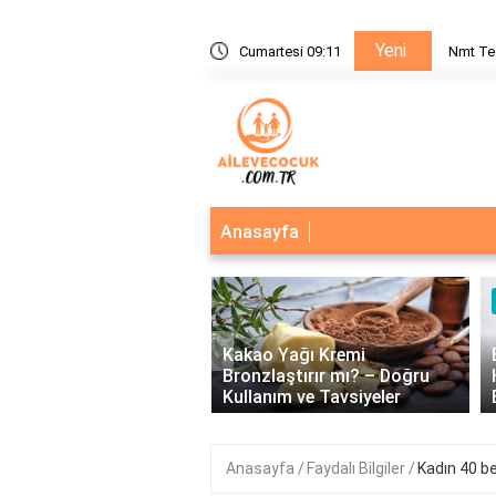
Yeni
nı Nedir?
Cumartesi 09:11
Nmt Te
Anasayfa
‹
Kakao Yağı Kremi
eğerlerinin Önemi: Birey
Bronzlaştırır mı? – Doğru
plum Üzerindeki Etkileri
Kullanım ve Tavsiyeler
Anasayfa
Faydalı Bilgiler
Kadın 40 be