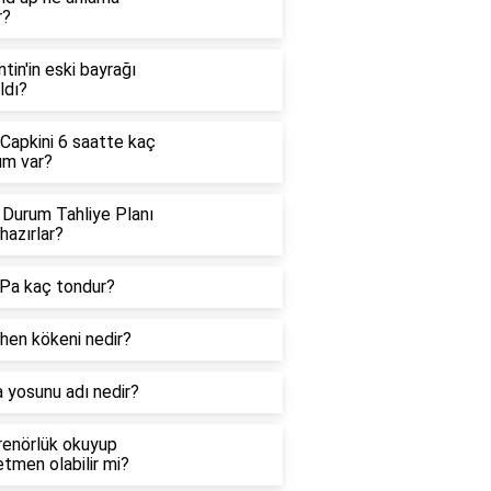
r?
ntin'in eski bayrağı
ldı?
 Capkini 6 saatte kaç
üm var?
 Durum Tahliye Planı
hazırlar?
Pa kaç tondur?
hen kökeni nedir?
 yosunu adı nedir?
renörlük okuyup
tmen olabilir mi?