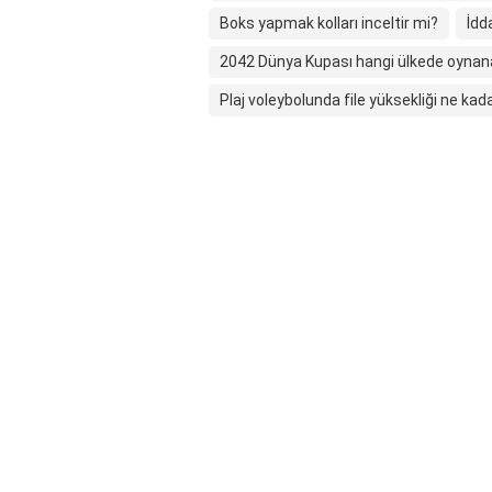
Boks yapmak kolları inceltir mi?
İdd
2042 Dünya Kupası hangi ülkede oyna
Plaj voleybolunda file yüksekliği ne kad