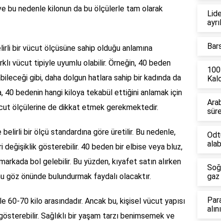
 ve bu nedenle kilonun da bu ölçülerle tam olarak
Lide
ayrı
Bar
lirli bir vücut ölçüsüne sahip olduğu anlamına
klı vücut tipiyle uyumlu olabilir. Örneğin, 40 beden
100
labileceği gibi, daha dolgun hatlara sahip bir kadında da
Kalo
a, 40 bedenin hangi kiloya tekabül ettiğini anlamak için
Ara
cut ölçülerine de dikkat etmek gerekmektedir.
sür
belirli bir ölçü standardına göre üretilir. Bu nedenle,
Odt
alab
 değişiklik gösterebilir. 40 beden bir elbise veya bluz,
markada bol gelebilir. Bu yüzden, kıyafet satın alırken
Soğ
 göz önünde bulundurmak faydalı olacaktır.
gaz 
Par
le 60-70 kilo arasındadır. Ancak bu, kişisel vücut yapısı
alın
k gösterebilir. Sağlıklı bir yaşam tarzı benimsemek ve