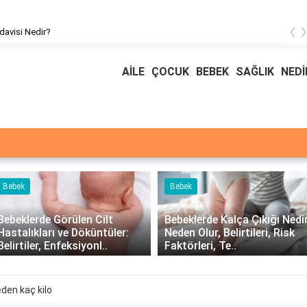
‹
davisi Nedir?
AİLE
ÇOCUK
BEBEK
SAĞLIK
NEDİ
Bebek
Bebek
Bebeklerde Görülen Cilt
Bebeklerde Kalça Çıkığı Nedir
Hastalıkları ve Döküntüler:
Neden Olur, Belirtileri, Risk
Belirtiler, Enfeksiyonl..
Faktörleri, Te..
den kaç kilo