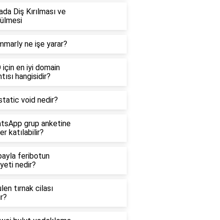
da Diş Kırılması ve
ülmesi
mmarly ne işe yarar?
için en iyi domain
tısı hangisidir?
tatic void nedir?
tsApp grup anketine
er katılabilir?
bayla feribotun
yeti nedir?
len tırnak cilası
r?