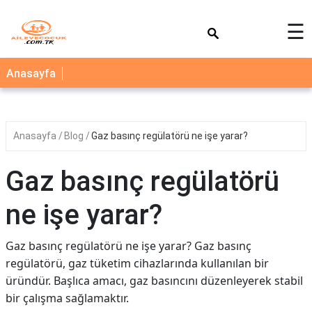
×
☰
AİLE
Anasayfa
ÇOCUK
BEBEK
Anasayfa
Blog
Gaz basınç regülatörü ne işe yarar?
SAĞLIK
NEDİR
Gaz basınç regülatörü
BLOG
ne işe yarar?
FAYDALI
BİLGİLER
Gaz basınç regülatörü ne işe yarar? Gaz basınç
regülatörü, gaz tüketim cihazlarında kullanılan bir
YEMEK
üründür. Başlıca amacı, gaz basıncını düzenleyerek stabil
TARİFLERİ
bir çalışma sağlamaktır.