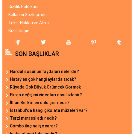
Gizlilik Politikası
Kullanıcı Sözleşmesi
Teklif Hakları ve Alıntı
Bize Ulaşın
SON BAŞLIKLAR
Hardal sosunun faydaları nelerdir?
Hatay en çok hangi aylarda sıcak?
Rüyada Çok Büyük Örümcek Görmek
Ekran değişimi videoları nasıl izlenir?
İlhan Berk'in en ünlü şiiri nedir?
İstanbul'da hangi çikolata müzeleri var?
Terzi metresi adı nedir?
Combo ilaç ne işe yarar?
Iş davet mektubu nedir?