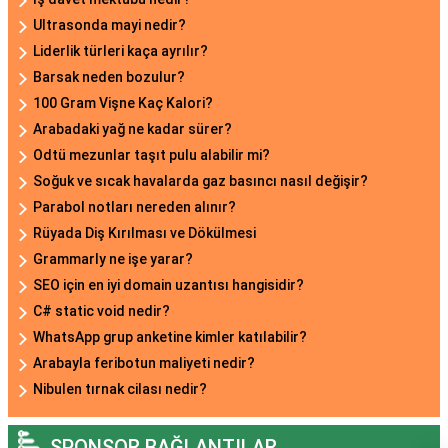
Ultrasonda mayi nedir?
Liderlik türleri kaça ayrılır?
Barsak neden bozulur?
100 Gram Vişne Kaç Kalori?
Arabadaki yağ ne kadar sürer?
Odtü mezunlar taşıt pulu alabilir mi?
Soğuk ve sıcak havalarda gaz basıncı nasıl değişir?
Parabol notları nereden alınır?
Rüyada Diş Kırılması ve Dökülmesi
Grammarly ne işe yarar?
SEO için en iyi domain uzantısı hangisidir?
C# static void nedir?
WhatsApp grup anketine kimler katılabilir?
Arabayla feribotun maliyeti nedir?
Nibulen tırnak cilası nedir?
SPONSOR BAĞLANTILAR