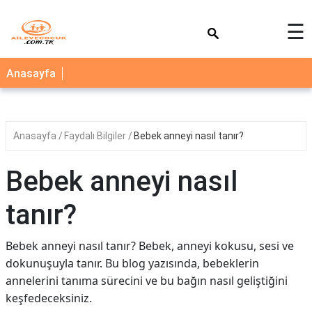
×
☰
AİLE
Anasayfa
ÇOCUK
BEBEK
Anasayfa
Faydalı Bilgiler
Bebek anneyi nasıl tanır?
SAĞLIK
NEDİR
Bebek anneyi nasıl
BLOG
tanır?
FAYDALI
BİLGİLER
Bebek anneyi nasıl tanır? Bebek, anneyi kokusu, sesi ve
dokunuşuyla tanır. Bu blog yazısında, bebeklerin
YEMEK
annelerini tanıma sürecini ve bu bağın nasıl geliştiğini
TARİFLERİ
keşfedeceksiniz.