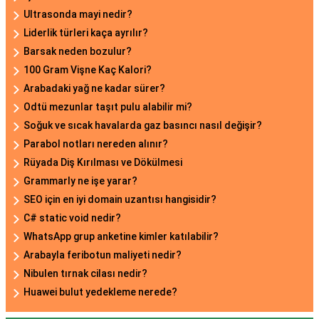
Ultrasonda mayi nedir?
Liderlik türleri kaça ayrılır?
Barsak neden bozulur?
100 Gram Vişne Kaç Kalori?
Arabadaki yağ ne kadar sürer?
Odtü mezunlar taşıt pulu alabilir mi?
Soğuk ve sıcak havalarda gaz basıncı nasıl değişir?
Parabol notları nereden alınır?
Rüyada Diş Kırılması ve Dökülmesi
Grammarly ne işe yarar?
SEO için en iyi domain uzantısı hangisidir?
C# static void nedir?
WhatsApp grup anketine kimler katılabilir?
Arabayla feribotun maliyeti nedir?
Nibulen tırnak cilası nedir?
Huawei bulut yedekleme nerede?