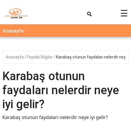
×
☰
AİLE
Anasayfa
ÇOCUK
BEBEK
Anasayfa
Faydalı Bilgiler
Karabaş otunun faydaları nelerdir neye iy
SAĞLIK
NEDİR
Karabaş otunun
BLOG
faydaları nelerdir neye
FAYDALI
BİLGİLER
iyi gelir?
YEMEK
Karabaş otunun faydaları nelerdir neye iyi gelir?
TARİFLERİ