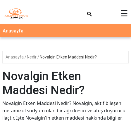
×
☰
AİLE
Anasayfa
ÇOCUK
BEBEK
Anasayfa
Nedir
Novalgin Etken Maddesi Nedir?
SAĞLIK
NEDİR
Novalgin Etken
BLOG
Maddesi Nedir?
FAYDALI
BİLGİLER
Novalgin Etken Maddesi Nedir? Novalgin, aktif bileşeni
metamizol sodyum olan bir ağrı kesici ve ateş düşürücü
YEMEK
ilaçtır. İşte Novalgin'in etken maddesi hakkında bilgiler.
TARİFLERİ