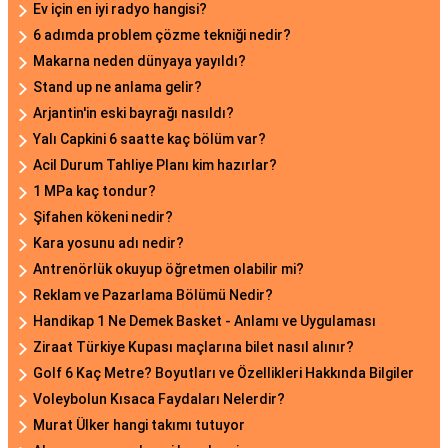
Ev için en iyi radyo hangisi?
6 adımda problem çözme tekniği nedir?
Makarna neden dünyaya yayıldı?
Stand up ne anlama gelir?
Arjantin'in eski bayrağı nasıldı?
Yalı Capkini 6 saatte kaç bölüm var?
Acil Durum Tahliye Planı kim hazırlar?
1 MPa kaç tondur?
Şifahen kökeni nedir?
Kara yosunu adı nedir?
Antrenörlük okuyup öğretmen olabilir mi?
Reklam ve Pazarlama Bölümü Nedir?
Handikap 1 Ne Demek Basket - Anlamı ve Uygulaması
Ziraat Türkiye Kupası maçlarına bilet nasıl alınır?
Golf 6 Kaç Metre? Boyutları ve Özellikleri Hakkında Bilgiler
Voleybolun Kısaca Faydaları Nelerdir?
Murat Ülker hangi takımı tutuyor